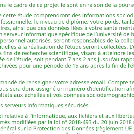
s le cadre de ce projet le sont en raison de la poursu
de cette étude comprendront des informations sociod
rofessionnelle, le niveau de diplôme, votre poids, tail
res, ainsi que des données liées à votre santé mental
serveur informatique spécifique de l’université de b
personnel autorisés, seront responsables de la colle
elles à la réalisation de l'étude seront collectées. L'
fins de recherche scientifique, visant à atteindre les 
 de l'étude, soit pendant 7 ans 2 ans jusqu'au rappor
archivées pour une période de 15 ans après la fin de l'
demandé de renseigner votre adresse email. Compte te
ous sera donc assigné un numéro d’identification afi
ultats aux échelles et vos données sociodémographi
s serveurs informatiques sécurisés.
elative à l’informatique, aux fichiers et aux libertés
bertés modifiées par la loi n° 2018-493 du 20 juin 2018
énéral sur la Protection des Données (règlement UE 