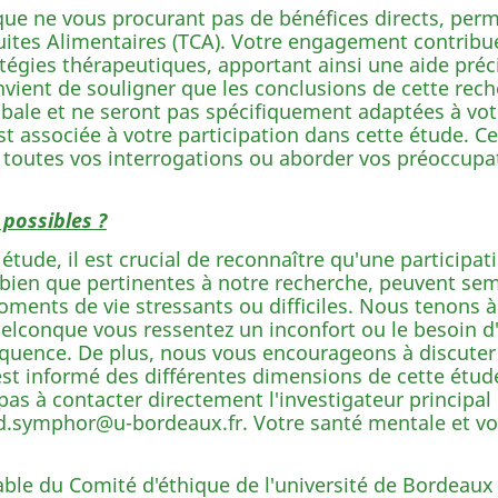
 que ne vous procurant pas de bénéfices directs, per
tes Alimentaires (TCA). Votre engagement contribuer
ratégies thérapeutiques, apportant ainsi une aide pr
nvient de souligner que les conclusions de cette rec
ale et ne seront pas spécifiquement adaptées à votre
t associée à votre participation dans cette étude. C
toutes vos interrogations ou aborder vos préoccupat
 possibles ?
étude, il est crucial de reconnaître qu'une participat
bien que pertinentes à notre recherche, peuvent semb
oments de vie stressants ou difficiles. Nous tenons à
uelconque vous ressentez un inconfort ou le besoin d
séquence. De plus, nous vous encourageons à discut
 est informé des différentes dimensions de cette étu
pas à contacter directement l'investigateur principal
ied.symphor@u-bordeaux.fr. Votre santé mentale et vo
orable du Comité d'éthique de l'université de Bordeau